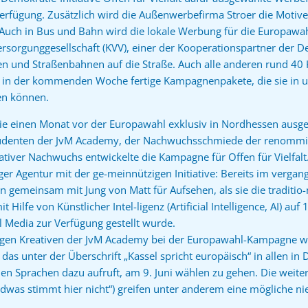
Verfügung. Zusätzlich wird die Außenwerbefirma Stroer die Motive
 Auch in Bus und Bahn wird die lokale Werbung für die Europawah
rsorgunggesellschaft (KVV), einer der Kooperationspartner der De
sen und Straßenbahnen auf die Straße. Auch alle anderen rund 40
ten in der kommenden Woche fertige Kampagnenpakete, die sie in
zen können.
ie einen Monat vor der Europawahl exklusiv in Nordhessen ausger
tudenten der JvM Academy, der Nachwuchsschmiede der renommi
ativer Nachwuchs entwickelte die Kampagne für Offen für Vielfalt. E
r Agentur mit der ge-meinnützigen Initiative: Bereits im vergan
en gemeinsam mit Jung von Matt für Aufsehen, als sie die traditi
Hilfe von Künstlicher Intel-ligenz (Artificial Intelligence, AI) auf
al Media zur Verfügung gestellt wurde.
ngen Kreativen der JvM Academy bei der Europawahl-Kampagne wi
das unter der Überschrift „Kassel spricht europäisch“ in allen in
n Sprachen dazu aufruft, am 9. Juni wählen zu gehen. Die weit
ndwas stimmt hier nicht“) greifen unter anderem eine mögliche ni