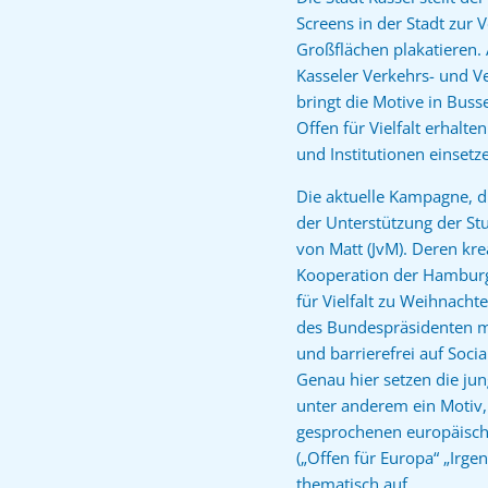
Screens in der Stadt zur 
Großflächen plakatieren.
Kasseler Verkehrs- und Ve
bringt die Motive in Bus
Offen für Vielfalt erhal
und Institutionen einset
Die aktuelle Kampagne, d
der Unterstützung der S
von Matt (JvM). Deren kre
Kooperation der Hamburge
für Vielfalt zu Weihnacht
des Bundespräsidenten mit 
und barrierefrei auf Soci
Genau hier setzen die ju
unter anderem ein Motiv, 
gesprochenen europäische
(„Offen für Europa“ „Irge
thematisch auf.