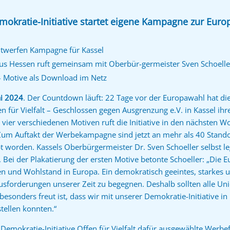
mokratie-Initiative startet eigene Kampagne zur Eur
twerfen Kampagne für Kassel
aus Hessen ruft gemeinsam mit Oberbür-germeister Sven Schoelle
 – Motive als Download im Netz
ai 2024
. Der Countdown läuft: 22 Tage vor der Europawahl hat di
en für Vielfalt – Geschlossen gegen Ausgrenzung e.V. in Kassel i
 vier verschiedenen Motiven ruft die Initiative in den nächsten W
 Zum Auftakt der Werbekampagne sind jetzt an mehr als 40 Stando
 worden. Kassels Oberbürgermeister Dr. Sven Schoeller selbst le
 Bei der Plakatierung der ersten Motive betonte Schoeller: „Die 
 und Wohlstand in Europa. Ein demokratisch geeintes, starkes und
sforderungen unserer Zeit zu begegnen. Deshalb sollten alle Uni
sonders freut ist, dass wir mit unserer Demokratie-Initiative in 
tellen konnten.“
r Demokratie-Initiative Offen für Vielfalt dafür ausgewählte Werbe