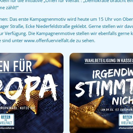
lein für die Initiative „Offen für Vielfalt“: „Demokratie braucht 
e zählt!“
onen: Das erste Kampagnenmotiv wird heute um 15 Uhr von Ober
hager Straße, Ecke Niederfeldstraße geklebt. Gerne stellen wir da
 zur Verfügung. Die Kampagnenmotive stellen wir ebenfalls gerne 
 sind unter www.offenfuervielfalt.de zu sehen.