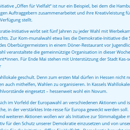
nitiative „Offen für Vielfalt“ ist nur ein Beispiel, bei dem die H
gen Auftraggebern zusammenarbeitet und ihre Kreativleistung für
Verfügung stellt.
atie-Initiative wirbt seit fünf Jahren zu jeder Wahl mit Werbek
hts. Zur Kom-munalwahl etwa lies die Demokratie-Initiative die
des Oberbürgermeisters in einem Döner-Restaurant vor Jugendl
ahl veranstaltete die gemeinnützige Organisation in dieser Woche
nt*innen. Für Ende Mai stehen mit Unterstützung der Stadt Kas-se
r
hllokale geschult. Denn zum ersten Mal dürfen in Hessen nicht n
en auch mithelfen, Wahlen zu organisieren. In Kassels Wahllokal
Wahlvorstände eingesetzt – hessenweit wohl ein Novum.
t sich im Vorfeld der Europawahl an verschiedenen Aktionen und ist
, in der verstärktes Inte-resse für Europa geweckt werden soll.
d weiteren Aktionen wollen wir als Initiative zur Stimmabgabe 
h aktiv für den Schutz unserer Demokratie einzusetzen und von u